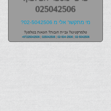
025042506
מי מתקשר אלי מ 02-5042506?
טלמרקטינג? גביית חובות? הונאות בטלפון?
+97225042506
|
025042506
|
02-504-2506
|
02-5042506