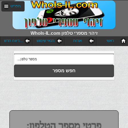
תפריט
WhoIs-IL.com זיהוי מספרי טלפון
ראשי
אודות
תנאי שימוש
הוסף דיווח חדש
חפש מספר
פרטי מספר הטלפון: