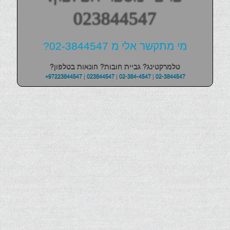
023844547
מי מתקשר אלי מ 02-3844547?
טלמרקטינג? גביית חובות? הונאות בטלפון?
+97223844547
|
023844547
|
02-384-4547
|
02-3844547