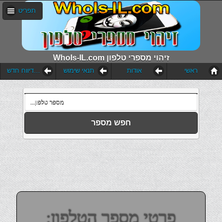
תפריט
WhoIs-IL.com זיהוי מספרי טלפון
ראשי
אודות
תנאי שימוש
הוסף דיווח חדש
חפש מספר
פרטי מספר הטלפון: