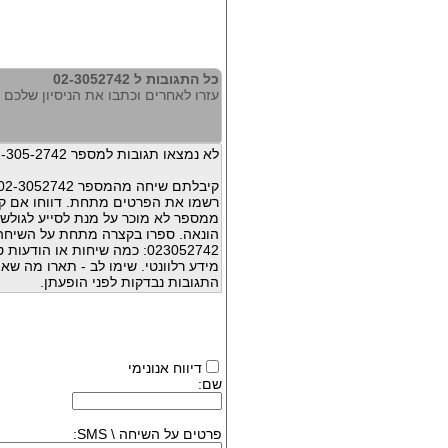
כל התגובות ל 02-3052742
עזרו לאחרים וכתבו את הניסיון שלכם עם 52742
לא נמצאו תגובות למספר 02-305-2742
קיבלתם שיחה מהמספר 02-3052742 ?
רשמו את הפרטים מתחת. דווחו אם קי
ממספר לא מוכר על מנת לסייע לגולשי
הונאה. ספרו בקצרה מתחת על השיח
023052742: כמה שיחות או הו
מידע רלוונטי. שימו לב - תארו מה שא
התגובות נבדקות לפני הופעתן.
דיווח אנונימי
שם:
פרטים על השיחה \ SMS: