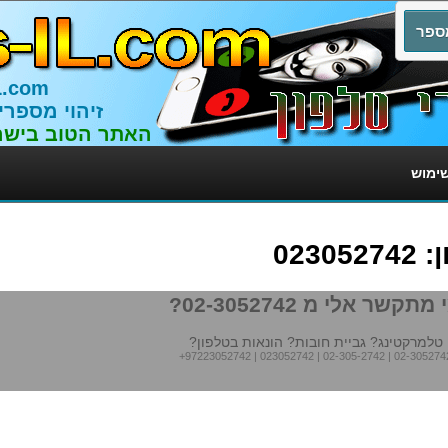
L.com
זיהוי מספרי
האתר הטוב בישר
שימוש
023
מתקשר אלי מ 02-3052742?
טלמרקטינג? גביית חובות? הונאות בטלפון?
+97223052742
|
023052742
|
02-305-2742
|
02-305274