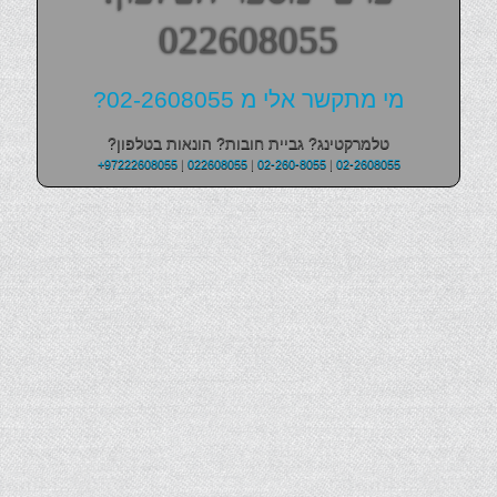
022608055
מי מתקשר אלי מ 02-2608055?
טלמרקטינג? גביית חובות? הונאות בטלפון?
+97222608055
|
022608055
|
02-260-8055
|
02-2608055