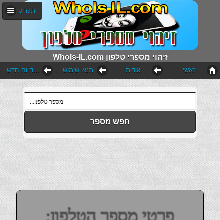
תפריט
WhoIs-IL.com זיהוי מספרי טלפון
ראשי
אודות
תנאי שימוש
הוסף דיווח חדש
חפש מספר
פרטי מספר הטלפון: