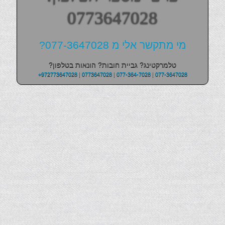
0773647028
מי מתקשר אלי מ 077-3647028?
טלמרקטינג? גביית חובות? הונאות בטלפון?
+972773647028
|
0773647028
|
077-364-7028
|
077-3647028