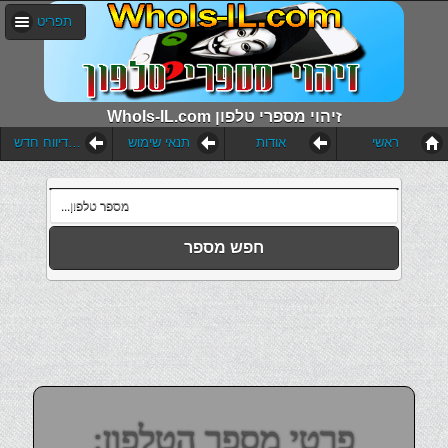
תפריט
WhoIs-IL.com זיהוי מספרי טלפון
ראשי
אודות
תנאי שימוש
הוסף דיווח חדש
חפש מספר
פרטי מספר הטלפון: