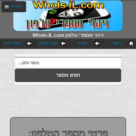
תפריט
WhoIs-IL.com זיהוי מספרי טלפון
ראשי
אודות
תנאי שימוש
הוסף דיווח חדש
חפש מספר
פרטי מספר הטלפון: