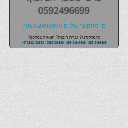
0592496699
מי מתקשר אלי מ 059-2496699?
טלמרקטינג? גביית חובות? הונאות בטלפון?
+972592496699
|
0592496699
|
059-249-6699
|
059-2496699