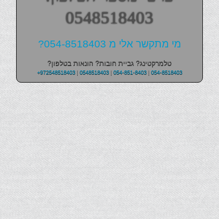
0548518403
מי מתקשר אלי מ 054-8518403?
טלמרקטינג? גביית חובות? הונאות בטלפון?
+972548518403
|
0548518403
|
054-851-8403
|
054-8518403