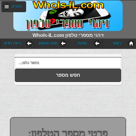
תפריט
WhoIs-IL.com זיהוי מספרי טלפון
ראשי
אודות
תנאי שימוש
הוסף דיווח חדש
חפש מספר
פרטי מספר הטלפון: