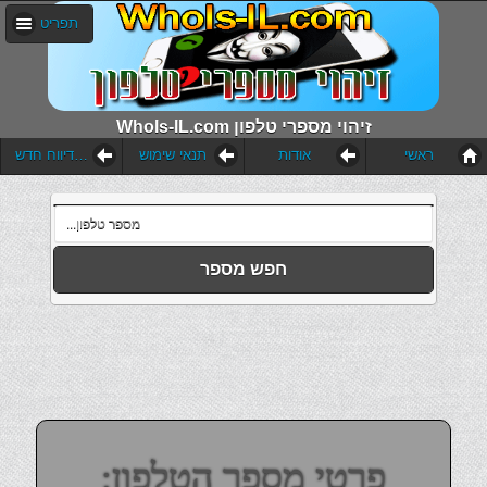
תפריט
WhoIs-IL.com זיהוי מספרי טלפון
ראשי
אודות
תנאי שימוש
הוסף דיווח חדש
חפש מספר
פרטי מספר הטלפון: