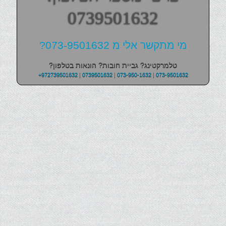
0739501632
מי מתקשר אלי מ 073-9501632?
טלמרקטינג? גביית חובות? הונאות בטלפון?
+972739501632
|
0739501632
|
073-950-1632
|
073-9501632