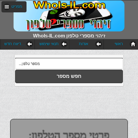
תפריט
WhoIs-IL.com זיהוי מספרי טלפון
ראשי
אודות
תנאי שימוש
הוסף דיווח חדש
חפש מספר
פרטי מספר הטלפון: