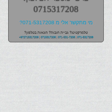
0715317208
מי מתקשר אלי מ 071-5317208?
טלמרקטינג? גביית חובות? הונאות בטלפון?
+972715317208
|
0715317208
|
071-531-7208
|
071-5317208