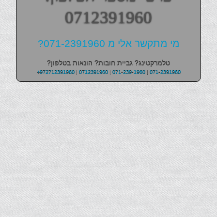
0712391960
מי מתקשר אלי מ 071-2391960?
טלמרקטינג? גביית חובות? הונאות בטלפון?
+972712391960
|
0712391960
|
071-239-1960
|
071-2391960