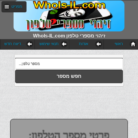
תפריט
WhoIs-IL.com זיהוי מספרי טלפון
ראשי
אודות
תנאי שימוש
הוסף דיווח חדש
חפש מספר
פרטי מספר הטלפון: