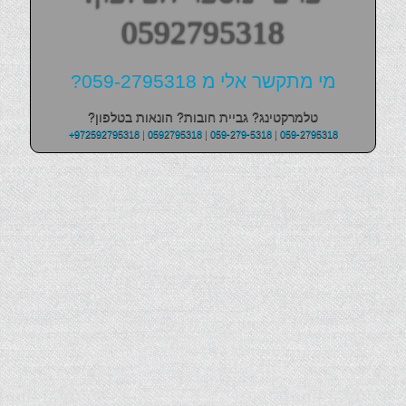
0592795318
מי מתקשר אלי מ 059-2795318?
טלמרקטינג? גביית חובות? הונאות בטלפון?
+972592795318
|
0592795318
|
059-279-5318
|
059-2795318