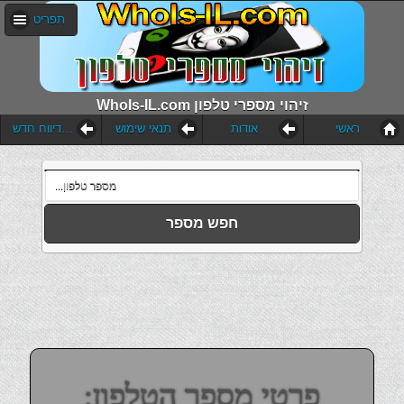
תפריט
WhoIs-IL.com זיהוי מספרי טלפון
ראשי
אודות
תנאי שימוש
הוסף דיווח חדש
חפש מספר
פרטי מספר הטלפון: