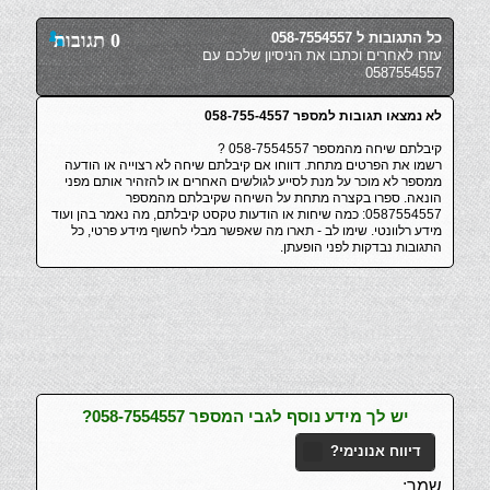
כל התגובות ל 058-7554557
0 תגובות
עזרו לאחרים וכתבו את הניסיון שלכם עם
0587554557
לא נמצאו תגובות למספר 058-755-4557
קיבלתם שיחה מהמספר 058-7554557 ?
רשמו את הפרטים מתחת. דווחו אם קיבלתם שיחה לא רצוייה או הודעה
ממספר לא מוכר על מנת לסייע לגולשים האחרים או להזהיר אותם מפני
הונאה. ספרו בקצרה מתחת על השיחה שקיבלתם מהמספר
0587554557: כמה שיחות או הודעות טקסט קיבלתם, מה נאמר בהן ועוד
מידע רלוונטי. שימו לב - תארו מה שאפשר מבלי לחשוף מידע פרטי, כל
התגובות נבדקות לפני הופעתן.
יש לך מידע נוסף לגבי המספר 058-7554557?
דיווח אנונימי?
שמך: