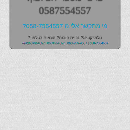
0587554557
מי מתקשר אלי מ 058-7554557?
טלמרקטינג? גביית חובות? הונאות בטלפון?
+972587554557
|
0587554557
|
058-755-4557
|
058-7554557