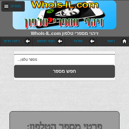
תפריט
WhoIs-IL.com זיהוי מספרי טלפון
ראשי
אודות
תנאי שימוש
הוסף דיווח חדש
חפש מספר
פרטי מספר הטלפון: