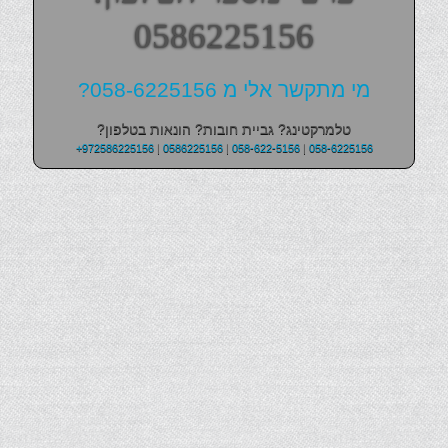
0586225156
מי מתקשר אלי מ 058-6225156?
טלמרקטינג? גביית חובות? הונאות בטלפון?
+972586225156
|
0586225156
|
058-622-5156
|
058-6225156