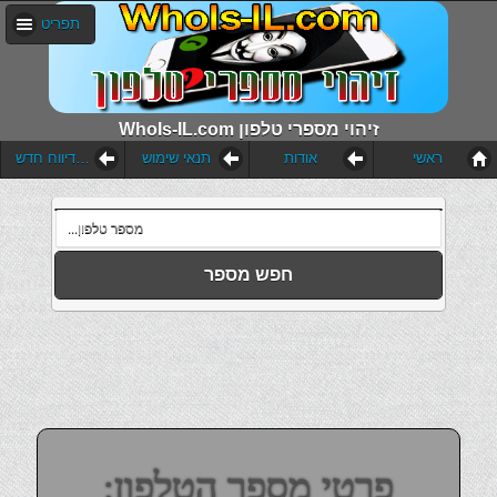
תפריט
WhoIs-IL.com זיהוי מספרי טלפון
ראשי
אודות
תנאי שימוש
הוסף דיווח חדש
חפש מספר
פרטי מספר הטלפון: