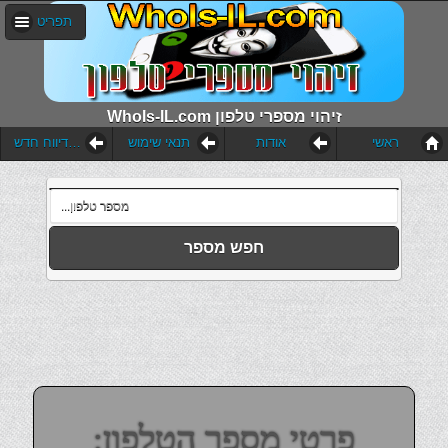
תפריט
WhoIs-IL.com זיהוי מספרי טלפון
ראשי
אודות
תנאי שימוש
הוסף דיווח חדש
חפש מספר
פרטי מספר הטלפון: