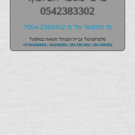
0542383302
מי מתקשר אלי מ 054-2383302?
טלמרקטינג? גביית חובות? הונאות בטלפון?
+972542383302
|
0542383302
|
054-238-3302
|
054-2383302