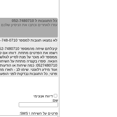
כל התגובות ל 052-7480710
עזרו לאחרים וכתבו את הניסיון שלכם עם 480710
לא נמצאו תגובות למספר 052-748-0710
קיבלתם שיחה מהמספר 052-7480710 ?
רשמו את הפרטים מתחת. דווחו אם קי
ממספר לא מוכר על מנת לסייע לגולשי
הונאה. ספרו בקצרה מתחת על השיח
0527480710: כמה שיחות או 
ועוד מידע רלוונטי. שימו לב - תארו 
פרטי, כל התגובות נבדקות לפני הופעת
דיווח אנונימי
שם:
פרטים על השיחה \ SMS: