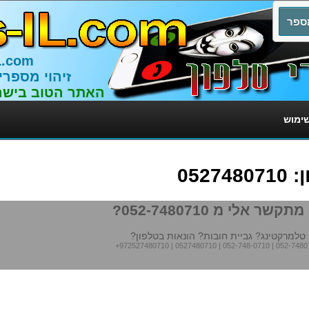
L.com
זיהוי מספרי
האתר הטוב בישר
שימוש
052
תקשר אלי מ 052-7480710?
טלמרקטינג? גביית חובות? הונאות בטלפון?
+972527480710
|
0527480710
|
052-748-0710
|
052-7480