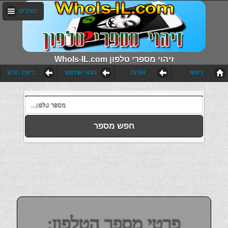
תפריט
WhoIs-IL.com זיהוי מספרי טלפון
ראשי
אודות
תנאי שימוש
הוסף דיווח חדש
חפש מספר
פרטי מספר הטלפון: