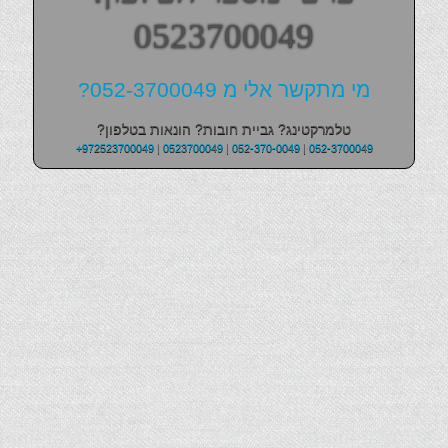
0523700049
מי מתקשר אלי מ 052-3700049?
טלמרקטינג? גביית חובות? הונאות בטלפון?
+972523700049
|
0523700049
|
052-370-0049
|
052-3700049