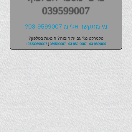
039599007
מי מתקשר אלי מ 03-9599007?
טלמרקטינג? גביית חובות? הונאות בטלפון?
+97239599007
|
039599007
|
03-959-9007
|
03-9599007