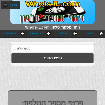
תפריט
WhoIs-IL.com זיהוי מספרי טלפון
ראשי
אודות
תנאי שימוש
הוסף דיווח חדש
חפש מספר
פרטי מספר הטלפון: