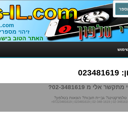
L.com
זיהוי מספרי
האתר הטוב בישר
שימוש
023
מתקשר אלי מ 02-3481619?
טלמרקטינג? גביית חובות? הונאות בטלפון?
+97223481619
|
023481619
|
02-348-1619
|
02-348161