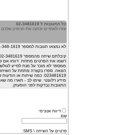
כל התגובות ל 02-3481619
עזרו לאחרים וכתבו את הניסיון שלכם עם 81619
לא נמצאו תגובות למספר 02-348-1619
קיבלתם שיחה מהמספר 02-3481619 ?
רשמו את הפרטים מתחת. דווחו אם קי
ממספר לא מוכר על מנת לסייע לגולשי
הונאה. ספרו בקצרה מתחת על השיח
023481619: כמה שיחות או הו
מידע רלוונטי. שימו לב - תארו מה שא
התגובות נבדקות לפני הופעתן.
דיווח אנונימי
שם:
פרטים על השיחה \ SMS: